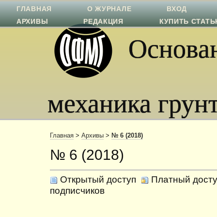
ГЛАВНАЯ
О ЖУРНАЛЕ
ВХОД
АРХИВЫ
РЕДАКЦИЯ
КУПИТЬ СТАТ
Основан
механика грун
Главная
>
Архивы
>
№ 6 (2018)
№ 6 (2018)
Открытый доступ
Платный досту
подписчиков