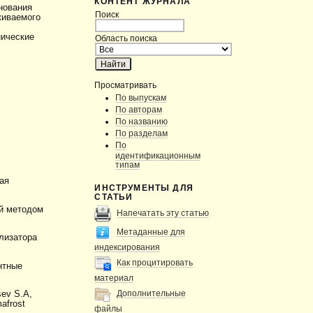
КОНТЕНТ ЖУРНАЛА
нования
Поиск
живаемого
нические
Область поиска
Просматривать
По выпускам
По авторам
По названию
По разделам
По
идентификационным
типам
ая
ИНСТРУМЕНТЫ ДЛЯ
СТАТЬИ
ий методом
Напечатать эту статью
Метаданные для
лизатора
индексирования
Как процитировать
нтные
материал
Дополнительные
sev S.A,
mafrost
файлы