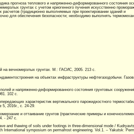
одика прогноза теплового и напряженно-деформированного состояния ос
немерзлых грунтах с учетом криогенного пучения искусственно промора
ых расчетов (традиционно выполняемых при проектировании зданий и
точно для обеспечения безопасности; необходимо выполнять термомеха
на вечномерзлых грунтах. М.: ГАСИС, 2005. 213 с.
ундаментостроения на объектах инфраструктуры нефтегазодобычи. Газов
х полей и напряженно-деформированного состояния грунтовых сооружен
81. 102 с.
лопередающих характеристик вертикального парожидкостного термостаби
, 2016г., с. 24-29.
ромерзание и оттаивание грунтов (практические примеры и конечноэлеме
. - 247 с.
ave and thawing of soils under footings in three-dimensional mode / Kudryavt
fth International symposium on permafrost engineering. Vol.1. – Yakutsk: Per