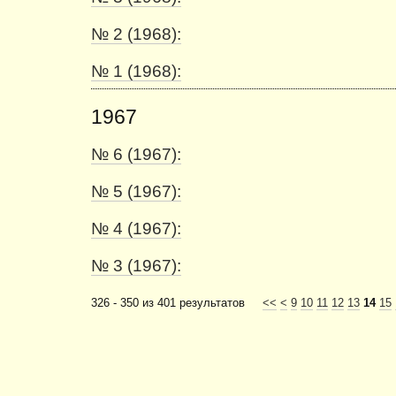
№ 2 (1968):
№ 1 (1968):
1967
№ 6 (1967):
№ 5 (1967):
№ 4 (1967):
№ 3 (1967):
326 - 350 из 401 результатов
<<
<
9
10
11
12
13
14
15