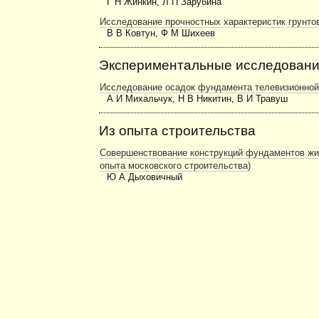
Г Н Жинкин, Л П Зарубина
Исследование прочностных характеристик грунто
В В Ковтун, Ф М Шихеев
Экспериментальные исследован
Исследование осадок фундамента телевизионной
А И Михальчук, Н В Никитин, В И Травуш
Из опыта строительства
Совершенствование конструкций фундаментов жи
опыта московского строительства)
Ю А Дыховичный