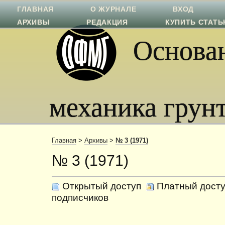
ГЛАВНАЯ
О ЖУРНАЛЕ
ВХОД
АРХИВЫ
РЕДАКЦИЯ
КУПИТЬ СТАТ
Основан
механика грун
Главная
>
Архивы
>
№ 3 (1971)
№ 3 (1971)
Открытый доступ
Платный досту
подписчиков