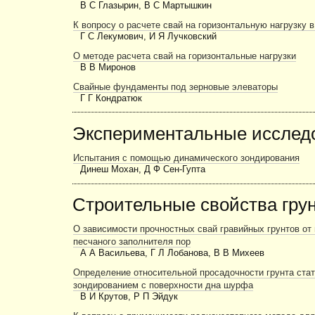
В С Глазырин, В С Мартышкин
К вопросу о расчете свай на горизонтальную нагрузку в
Г С Лекумович, И Я Лучковский
О методе расчета свай на горизонтальные нагрузки
В В Миронов
Свайные фундаменты под зерновые элеваторы
Г Г Кондратюк
Экспериментальные исслед
Испытания с помощью динамического зондирования
Динеш Мохан, Д Ф Сен-Гупта
Строительные свойства гру
О зависимости прочностных свай гравийных грунтов от 
песчаного заполнителя пор
А А Васильева, Г Л Лобанова, В В Михеев
Определение относительной просадочности грунта ста
зондированием с поверхности дна шурфа
В И Крутов, Р П Эйдук