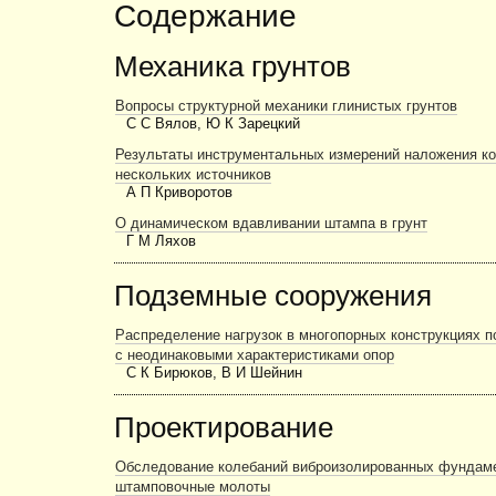
Содержание
Механика грунтов
Вопросы структурной механики глинистых грунтов
С С Вялов, Ю К Зарецкий
Результаты инструментальных измерений наложения ко
нескольких источников
А П Криворотов
О динамическом вдавливании штампа в грунт
Г М Ляхов
Подземные сооружения
Распределение нагрузок в многопорных конструкциях 
с неодинаковыми характеристиками опор
С К Бирюков, В И Шейнин
Проектирование
Обследование колебаний виброизолированных фундаме
штамповочные молоты