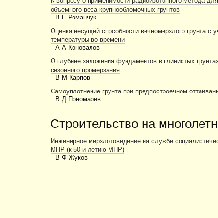
К вопросу о применимости радиоизотопного метода дл
объемного веса крупнообломочных грунтов
В Е Романчук
Оценка несущей способности вечномерзлого грунта с у
температуры во времени
А А Коновалов
О глубине заложения фундаментов в глинистых грунтах
сезонного промерзания
В М Карпов
Самоуплотнение грунта при предпостроечном оттаиван
В Д Пономарев
Строительство на многолет
Инженерное мерзлотоведение на службе социалистичес
МНР (к 50-и летию МНР)
В Ф Жуков