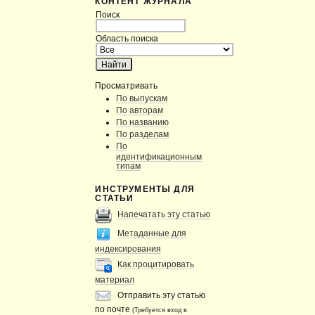
КОНТЕНТ ЖУРНАЛА
Поиск
Область поиска
Просматривать
По выпускам
По авторам
По названию
По разделам
По
идентификационным
типам
ИНСТРУМЕНТЫ ДЛЯ
СТАТЬИ
Напечатать эту статью
Метаданные для
индексирования
Как процитировать
материал
Отправить эту статью
по почте
(Требуется вход в