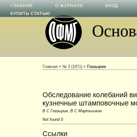
ГЛАВНАЯ
О ЖУРНАЛЕ
ВХОД
КУПИТЬ СТАТЬЮ
Основа
Главная
>
№ 3 (1971)
>
Глазырин
Обследование колебаний в
кузнечные штамповочные м
В С Глазырин, В С Мартышкин
Not found 0
Ссылки