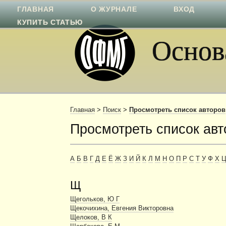
ГЛАВНАЯ
О ЖУРНАЛЕ
ВХОД
КУПИТЬ СТАТЬЮ
Основа
Главная
>
Поиск
>
Просмотреть список авторов
Просмотреть список авт
А
Б
В
Г
Д
Е
Ё
Ж
З
И
Й
К
Л
М
Н
О
П
Р
С
Т
У
Ф
Х
Щ
Щегольков, Ю Г
Щекочихина, Евгения Викторовна
Щелоков, В К