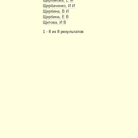
Щербакова, Е М
Щербаченко, И И
Щербина, В И
Щербина, Е В
Щитова, И В
1 - 8 из 8 результатов