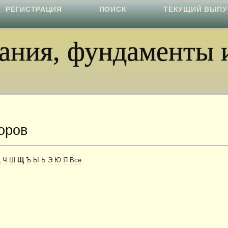
РЕГИСТРАЦИЯ
ПОИСК
ТЕКУЩИЙ ВЫПУ
ния, фундаменты и
оров
Ц
Ч
Ш
Щ
Ъ
Ы
Ь
Э
Ю
Я
Все