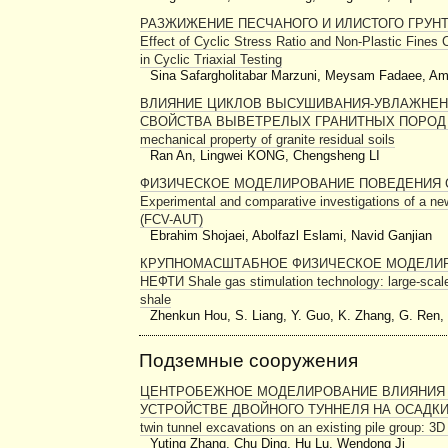
РАЗЖИЖЕНИЕ ПЕСЧАНОГО И ИЛИСТОГО ГРУН
Effect of Cyclic Stress Ratio and Non-Plastic Fines C
in Cyclic Triaxial Testing
Sina Safargholitabar Marzuni, Meysam Fadaee, A
ВЛИЯНИЕ ЦИКЛОВ ВЫСУШИВАНИЯ-УВЛАЖНЕН
СВОЙСТВА ВЫВЕТРЕЛЫХ ГРАНИТНЫХ ПОРОД Effects 
mechanical property of granite residual soils
Ran An, Lingwei KONG, Chengsheng LI
ФИЗИЧЕСКОЕ МОДЕЛИРОВАНИЕ ПОВЕДЕНИЯ
Experimental and comparative investigations of a new
(FCV-AUT)
Ebrahim Shojaei, Abolfazl Eslami, Navid Ganjian
КРУПНОМАСШТАБНОЕ ФИЗИЧЕСКОЕ МОДЕЛИР
НЕФТИ Shale gas stimulation technology: large-scale
shale
Zhenkun Hou, S. Liang, Y. Guo, K. Zhang, G. Ren,
Подземные сооружения
ЦЕНТРОБЕЖНОЕ МОДЕЛИРОВАНИЕ ВЛИЯНИЯ 
УСТРОЙСТВЕ ДВОЙНОГО ТУННЕЛЯ НА ОСАДКИ П
twin tunnel excavations on an existing pile group: 3D
Yuting Zhang, Chu Ding, Hu Lu, Wendong Ji