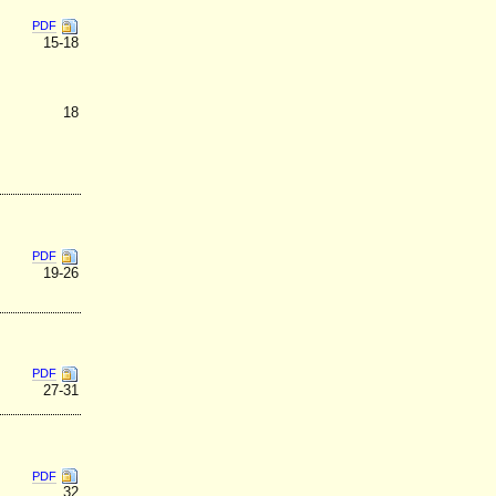
PDF
15-18
18
PDF
19-26
PDF
27-31
PDF
32