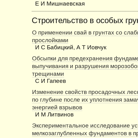
Е И Мишнаевская
Строительство в особых гру
О применении свай в грунтах со сла
прослойками
И С Бабицкий, А Т Иовчук
Обсыпки для предехранения фундаме
выпучивания и разрушения морозоб
трещинами
С И Гапеев
Изменение свойств просадочных лес
по глубине после их уплотнения зам
энергией взрывов
И М Литвинов
Экспериментальное исследование ус
мелкозаглубленных фундаментов в 