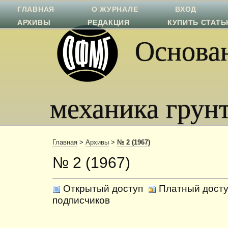
ГЛАВНАЯ
О ЖУРНАЛЕ
ВХОД
АРХИВЫ
РЕДАКЦИЯ
КУПИТЬ СТАТ
Основан
механика грун
Главная
>
Архивы
>
№ 2 (1967)
№ 2 (1967)
Открытый доступ
Платный досту
подписчиков