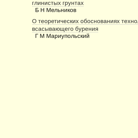
глинистых грунтах
Б Н Мельников
О теоретических обоснованиях техно
всасывающего бурения
Г М Мариупольский