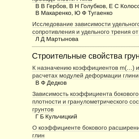
В В Гербов, В Н Голубков, Е С Колос
В Макаренко, Ю Ф Тугаенко
Исследование зависимости удельног
сопротивления и удельного трения от
Л Д Мартынова
Строительные свойства гру
К назначению коэффициентов m(…) и
расчетах модулей деформации глини
В Ф Дедков
Зависимость коэффициента бокового
плотности и гранулометрического со
грунтов
Г Б Кульчицкий
О коэффициенте бокового расширен
глин