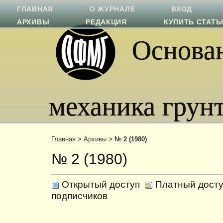
ГЛАВНАЯ
О ЖУРНАЛЕ
ВХОД
АРХИВЫ
РЕДАКЦИЯ
КУПИТЬ СТАТ
Основан
механика грун
Главная
>
Архивы
>
№ 2 (1980)
№ 2 (1980)
Открытый доступ
Платный досту
подписчиков