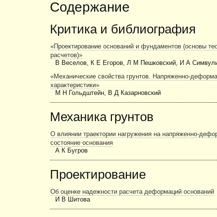
Содержание
Критика и библиография
«Проектирование оснований и фундаментов (основы те
расчетов)»
В Веселов, К Е Егоров, Л М Пешковский, И А Симвул
«Механические свойства грунтов. Напряженно-деформа
характеристики»
М Н Гольдштейн, В Д Казарновский
Механика грунтов
О влиянии траектории нагружения на напряженно-дефо
состояние основания
А К Бугров
Проектирование
Об оценке надежности расчета деформаций оснований
И В Шитова