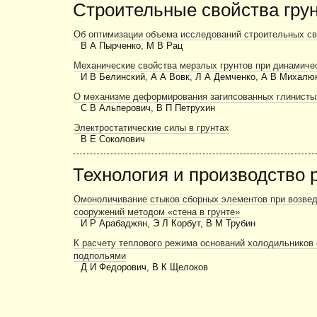
Строительные свойства гру
Об оптимизации объема исследований строительных св
В А Пырченко, М В Рац
Механические свойства мерзлых грунтов при динамиче
И В Белинский, А А Вовк, Л А Демченко, А В Михалю
О механизме деформирования загипсованных глинисты
С В Альперович, В П Петрухин
Электростатические силы в грунтах
В Е Соколович
Технология и производство 
Омоноличивание стыков сборных элементов при возве
сооружений методом «стена в грунте»
И Р Арабаджян, Э Л Корбут, В М Трубин
К расчету теплового режима ос­нований холодильников
подпольями
Д И Федорович, В К Щелоков