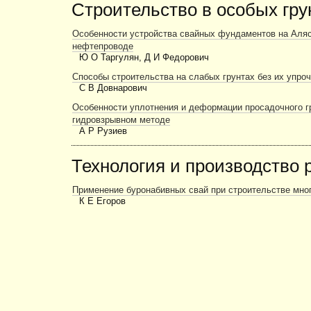
Строительство в особых гру
Особенности устройства свайных фундаментов на Аля
нефтепроводе
Ю О Таргулян, Д И Федорович
Способы строительства на слабых грунтах без их упро
С В Довнарович
Особенности уплотнения и деформации просадочного г
гидровзрывном методе
А Р Рузиев
Технология и производство 
Применение буронабивных свай при строительстве мно
К Е Егоров