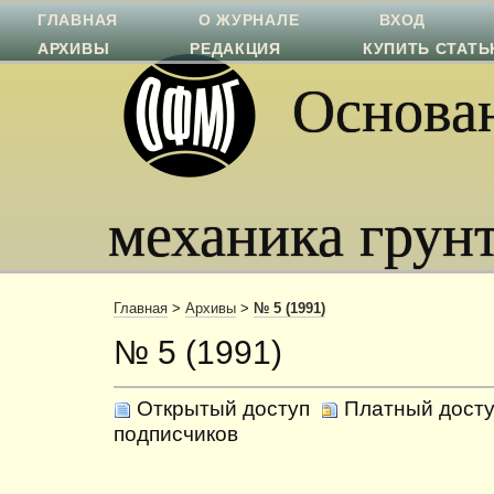
ГЛАВНАЯ
О ЖУРНАЛЕ
ВХОД
АРХИВЫ
РЕДАКЦИЯ
КУПИТЬ СТАТ
Основан
механика грун
Главная
>
Архивы
>
№ 5 (1991)
№ 5 (1991)
Открытый доступ
Платный досту
подписчиков