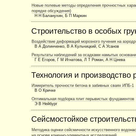
Новые полевые методы опре­деления прочностных харак
порядке обсуждения)
Н Н Баланухин, Б П Маркин
Строительство в особых гру
Воздействие деформаций морозного пучения на аэродр
В А Долинченко, В А Кульчицкий, С А Усанов
Результаты наблюдений за осадками намытых основани
Г Е Егоров, Г М Игнатова, Л Т Роман, А Н Цеева
Технология и производство 
Измеритель прочности бетона в забивных сваях ИПБ-1
В О Кричке
Оптимальная подборка плит перывистых фундаментов
Э В Нейбург
Сейсмостойкое строительст
Методика оценки сейсмичности искусственного водона
на основе конечно-элементных исследований