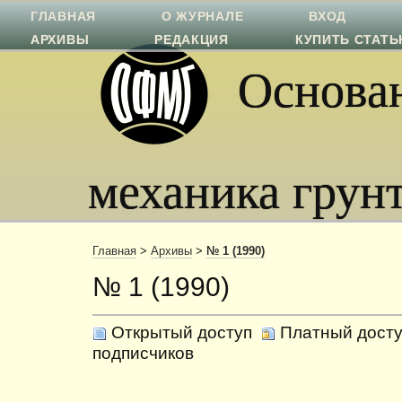
ГЛАВНАЯ
О ЖУРНАЛЕ
ВХОД
АРХИВЫ
РЕДАКЦИЯ
КУПИТЬ СТАТ
Основан
механика грун
Главная
>
Архивы
>
№ 1 (1990)
№ 1 (1990)
Открытый доступ
Платный досту
подписчиков