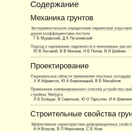
Содержание
Механика грунтов
Экспериментальное определение параметров упруговяз
двумя коэффициентами постели
Г Б Муравский, Д К Пугачевский
Подход к оцениванию надежности в инженерных расчет
Ю В Лесовой, В В Михеев, Н Б Попов, В И Шейнин
Проектирование
Рациональные области применении опускных колодцев
Х И Абрамсон, Ю А Березницкий, В Б Михайлов
Применение комбинированного способа устройства сва
стройках Ямбурга
Л Б Блащак, В Савельев, Ю О Таргулян, И А Шевчен
Строительные свойства гру
Эффективные характеристики деформационных свойст
А Н Власов, В П Мерзляков, С Б Ухов