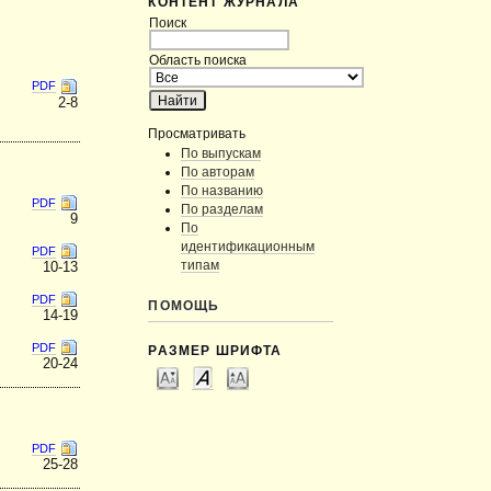
КОНТЕНТ ЖУРНАЛА
Поиск
Область поиска
PDF
2-8
Просматривать
По выпускам
По авторам
По названию
PDF
По разделам
9
По
идентификационным
PDF
типам
10-13
PDF
ПОМОЩЬ
14-19
PDF
РАЗМЕР ШРИФТА
20-24
PDF
25-28