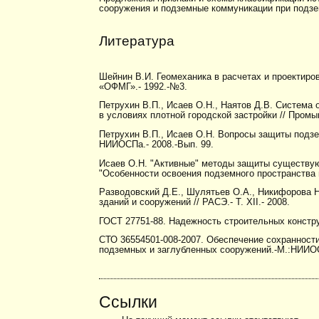
сооружения и подземные коммуникации при подзе
Литература
Шейнин В.И. Геомеханика в расчетах и проектиро
«ОФМГ».- 1992.-№3.
Петрухин В.П., Исаев О.Н., Наятов Д.В. Систем
в условиях плотной городской застройки // Пром
Петрухин В.П., Исаев О.Н. Вопросы защиты подзе
НИИОСПа.- 2008.-Вып. 99.
Исаев О.Н. "Активные" методы защиты существующ
"Особенности освоения подземного пространства и
Разводовский Д.Е., Шулятьев О.А., Никифорова 
зданий и сооружений // РАСЭ.- Т. XII.- 2008.
ГОСТ 27751-88. Надежность строительных констру
СТО 36554501-008-2007. Обеспечение сохранност
подземных и заглубленных сооружений.-М.:НИИО
Ссылки