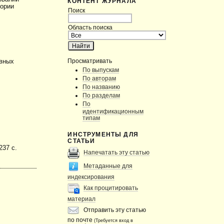
КОНТЕНТ ЖУРНАЛА
еории
Поиск
Область поиска
Просматривать
ивных
По выпускам
По авторам
По названию
По разделам
По
идентификационным
типам
ИНСТРУМЕНТЫ ДЛЯ
СТАТЬИ
237 с.
Напечатать эту статью
Метаданные для
индексирования
Как процитировать
материал
Отправить эту статью
по почте
(Требуется вход в