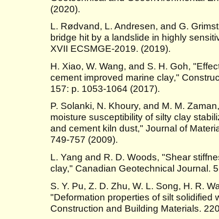
(2020).
L. Rødvand, L. Andresen, and G. Grimst
bridge hit by a landslide in highly sensit
XVII ECSMGE-2019. (2019).
H. Xiao, W. Wang, and S. H. Goh, "Effect
cement improved marine clay," Construct
157: p. 1053-1064 (2017).
P. Solanki, N. Khoury, and M. M. Zaman,
moisture susceptibility of silty clay stabil
and cement kiln dust," Journal of Material
749-757 (2009).
L. Yang and R. D. Woods, "Shear stiffn
clay," Canadian Geotechnical Journal. 5
S. Y. Pu, Z. D. Zhu, W. L. Song, H. R. W
"Deformation properties of silt solidifie
Construction and Building Materials. 220