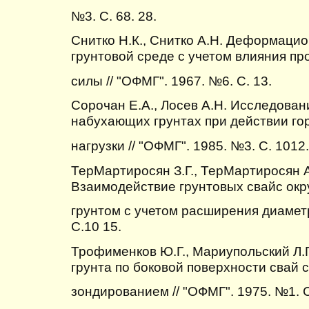
№3. С. 68. 28.
Снитко Н.К., Снитко А.Н. Деформацио
грунтовой среде с учетом влияния п
силы // "ОФМГ". 1967. №6. С. 13.
Сорочан Е.А., Лосев А.Н. Исследован
набухающих грунтах при действии го
нагрузки // "ОФМГ". 1985. №3. С. 1012.
ТерМартиросян З.Г., ТерМартиросян А
Взаимодействие грунтовых свайс о
грунтом с учетом расширения диаметр
С.10 15.
Трофименков Ю.Г., Мариупольский Л.
грунта по боковой поверхности свай 
зондированием // "ОФМГ". 1975. №1. С