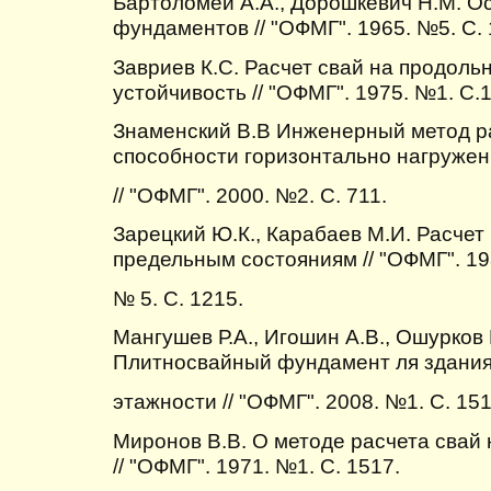
Бартоломей А.А., Дорошкевич Н.М. О
фундаментов // "ОФМГ". 1965. №5. С. 
Завриев К.С. Расчет свай на продоль
устойчивость // "ОФМГ". 1975. №1. С.
Знаменский В.В Инженерный метод р
способности горизонтально нагружен
// "ОФМГ". 2000. №2. С. 711.
Зарецкий Ю.К., Карабаев М.И. Расчет
предельным состояниям // "ОФМГ". 19
№ 5. С. 1215.
Мангушев Р.А., Игошин А.В., Ошурков 
Плитносвайный фундамент ля здани
этажности // "ОФМГ". 2008. №1. С. 151
Миронов В.В. О методе расчета свай 
// "ОФМГ". 1971. №1. С. 1517.