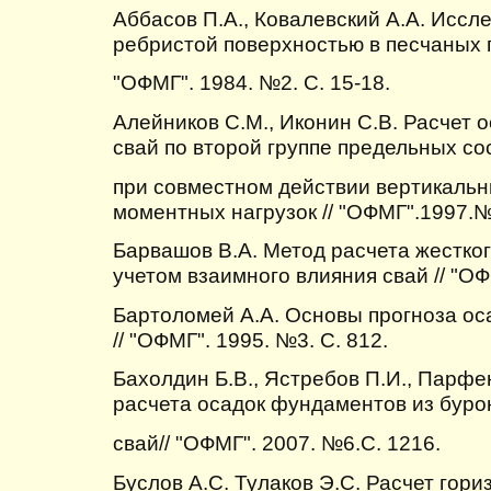
Аббасов П.А., Ковалевский А.А. Иссл
ребристой поверхностью в песчаных г
"ОФМГ". 1984. №2. С. 15-18.
Алейников С.М., Иконин С.В. Расчет
свай по второй группе предельных со
при совместном действии вертикальн
моментных нагрузок // "ОФМГ".1997.№ 
Барвашов В.А. Метод расчета жестког
учетом взаимного влияния свай // "ОФ
Бартоломей А.А. Основы прогноза о
// "ОФМГ". 1995. №3. С. 812.
Бахолдин Б.В., Ястребов П.И., Парфе
расчета осадок фундаментов из бур
свай// "ОФМГ". 2007. №6.С. 1216.
Буслов А.С. Тулаков Э.С. Расчет гор