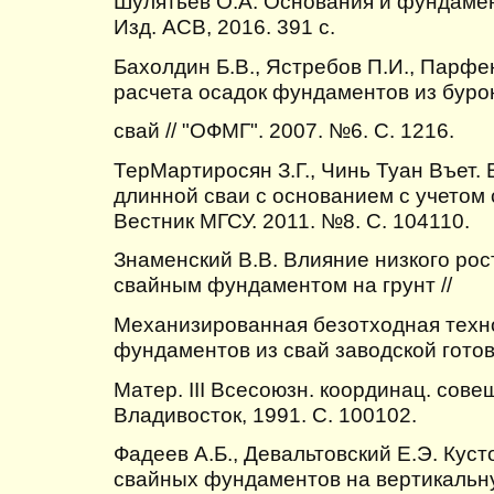
Шулятьев О.А. Основания и фундамен
Изд. АСВ, 2016. 391 с.
Бахолдин Б.В., Ястребов П.И., Парфе
расчета осадок фундаментов из бур
свай // "ОФМГ". 2007. №6. С. 1216.
ТерМартиросян З.Г., Чинь Туан Въет
длинной сваи с основанием с учетом 
Вестник МГСУ. 2011. №8. С. 104110.
Знаменский В.В. Влияние низкого рос
свайным фундаментом на грунт //
Механизированная безотходная техн
фундаментов из свай заводской готов
Матер. III Всесоюзн. координац. со
Владивосток, 1991. С. 100102.
Фадеев А.Б., Девальтовский Е.Э. Кус
свайных фундаментов на вертикальн