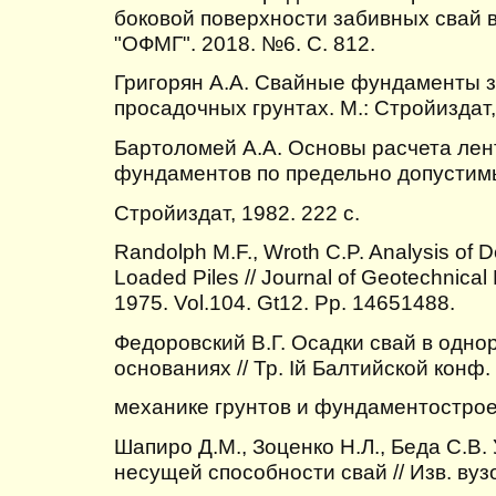
боковой поверхности забивных свай в
"ОФМГ". 2018. №6. С. 812.
Григорян А.А. Свайные фундаменты з
просадочных грунтах. М.: Стройиздат,
Бартоломей А.А. Основы расчета ле
фундаментов по предельно допустимы
Стройиздат, 1982. 222 с.
Randolph M.F., Wroth C.P. Analysis of De
Loaded Piles // Journal of Geotechnical
1975. Vol.104. Gt12. Pp. 14651488.
Федоровский В.Г. Осадки свай в одн
основаниях // Тр. Iй Балтийской конф.
механике грунтов и фундаментостроен
Шапиро Д.М., Зоценко Н.Л., Беда С.В.
несущей способности свай // Изв. вуз