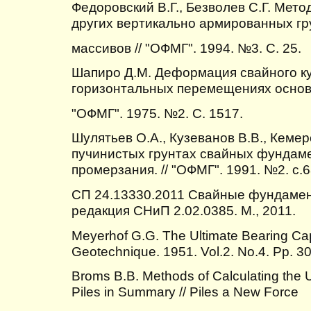
Федоровский В.Г., Безволев С.Г. Мето
других вертикально армированных г
массивов // "ОФМГ". 1994. №3. С. 25.
Шапиро Д.М. Деформация свайного к
горизонтальных перемещениях основа
"ОФМГ". 1975. №2. С. 1517.
Шулятьев О.А., Кузеванов В.В., Кеме
пучинистых грунтах свайных фундаме
промерзания. // "ОФМГ". 1991. №2. с.6
СП 24.13330.2011 Свайные фундамен
редакция СНиП 2.02.0385. М., 2011.
Meyerhof G.G. The Ultimate Bearing Cap
Geotechnique. 1951. Vol.2. No.4. Pp. 3
Broms B.B. Methods of Calculating the U
Piles in Summary // Piles a New Force