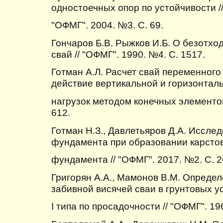
одностоечных опор по устойчивости /
"ОФМГ". 2004. №3. С. 69.
Гончаров Б.В. Рыжков И.Б. О безотхо
свай // "ОФМГ". 1990. №4. С. 1517.
Готман А.Л. Расчет свай переменного
действие вертикальной и горизонтал
нагрузок методом конечных элементов
612.
Готман Н.З., Давлетьяров Д.А. Иссле
фундамента при образовании карсто
фундамента // "ОФМГ". 2017. №2. С. 2
Григорян А.А., Мамонов В.М. Опреде
забивной висячей сваи в грунтовых у
I типа по просадочности // "ОФМГ". 19