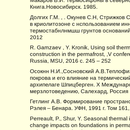
Книга.Новосибирск. 1985.
Долгих Г.М. , . Окунев С.Н, Стрижков
в криолитозоне с нспользованием и
термостабнлнмшш грунтов оснований.
2012
R. Gamzaev , Y. Kronik, Using soil therm
construction in the permafrost, ,V conf
Russia, MSU, 2016 с. 245 – 252
Осокнн Н.И.,Сосновский А.В.Теплофи
покрова и его влияние на термически
архипелаге Шпицберген. X Междунар
мерзлотоведению, Салехард, Россия 2
Гетлинг А.В. Формирование простран
Рэлея – Бенара. УФН, 1991 г. Том 161,
Perreault, P., Shur, Y. Seasonal thermal i
change impacts on foundations in perm