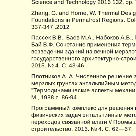
Science and Technology 2016 132, pp. 
Zhang, G. and Horne, W. Thermal Design
Foundations in Permafrost Regions. Col
337-347 .2012
Пассек В.В., Баев М.А., Набоков А.В.,
Бай В.Ф. Сочетание применения терм
возведении зданий на вечной мерзло
государственного архитектурно-строи
2015. № 4. С. 43-46.
Плотников А. А. Численное решение 
мерзлых грунтах энтальпийным метод
"Термодинамические аспекты механик
М., 1988.с. 86-94.
Программный комплекс для решения 
физических задач энтальпииным мет
переходов связанной влаги // Промы
строительство. 2016. № 4. С. 62—67.