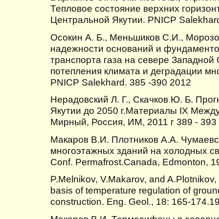
Тепловое состояние верхних горизон
Центральной Якутии. PNICP Salekhard
Осокин А. Б., Меньшиков С.И., Мороз
надежности оснований и фундаменто
транспорта газа на севере Западной 
потепления климата и деградации мн
PNICP Salekhard. 385 -390 2012
Нерадовский Л. Г., Скачков Ю. Б. Про
Якутии до 2050 г.Материалы IX Между
Мирный, Россия, ИМ, 2011 г 389 - 393
Макаров В.И. Плотников А.А. Чумаевс
многоэтажных зданий на холодных свая
Conf. Permafrost.Canada, Edmonton, 1
P.Melnikov, V.Makarov, and A.Plotnikov,
basis of temperature regulation of groun
construction. Eng. Geol., 18: 165-174.1
Макаров В.И. Термосифоны в северно