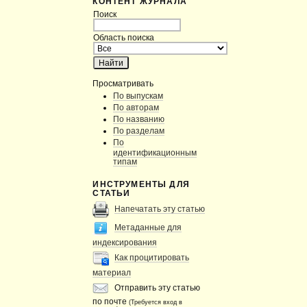
КОНТЕНТ ЖУРНАЛА
Поиск
Область поиска
Просматривать
По выпускам
По авторам
По названию
По разделам
По
идентификационным
типам
ИНСТРУМЕНТЫ ДЛЯ
СТАТЬИ
Напечатать эту статью
Метаданные для
индексирования
Как процитировать
материал
Отправить эту статью
по почте
(Требуется вход в