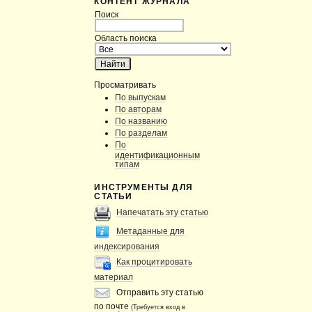
КОНТЕНТ ЖУРНАЛА
Поиск
Область поиска
Просматривать
По выпускам
По авторам
По названию
По разделам
По
идентификационным
типам
ИНСТРУМЕНТЫ ДЛЯ
СТАТЬИ
Напечатать эту статью
Метаданные для
индексирования
Как процитировать
материал
Отправить эту статью
по почте
(Требуется вход в