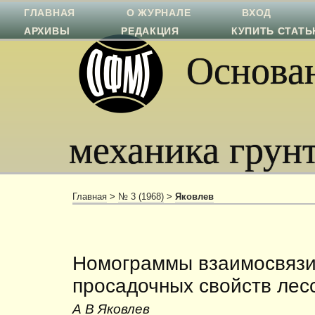
ГЛАВНАЯ
О ЖУРНАЛЕ
ВХОД
АРХИВЫ
РЕДАКЦИЯ
КУПИТЬ СТАТ
Основан
механика грун
Главная
>
№ 3 (1968)
>
Яковлев
Номограммы взаимосвязи
просадочных свойств лес
А В Яковлев