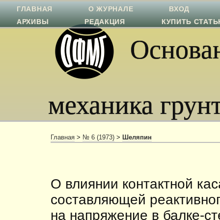
ГЛАВНАЯ
О ЖУРНАЛЕ
ВХОД
АРХИВЫ
РЕДАКЦИЯ
КУПИТЬ СТАТ
Основан
механика грун
Главная
>
№ 6 (1973)
>
Шеляпин
О влиянии контактной ка
составляю­щей реактивно
на напряжение в балке-ст