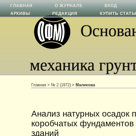
ГЛАВНАЯ
О ЖУРНАЛЕ
ВХОД
АРХИВЫ
РЕДАКЦИЯ
КУПИТЬ СТАТ
Основан
механика грун
Главная
>
№ 2 (1972)
>
Маликова
Анализ натурных осадок 
коробча­тых фундаментов
зданий