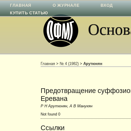
ГЛАВНАЯ
О ЖУРНАЛЕ
ВХОД
КУПИТЬ СТАТЬЮ
Основа
Главная
>
№ 4 (1982)
>
Арутюнян
Предотвращение суффозион
Еревана
Р Н Арутюнян, А В Манукян
Not found 0
Ссылки