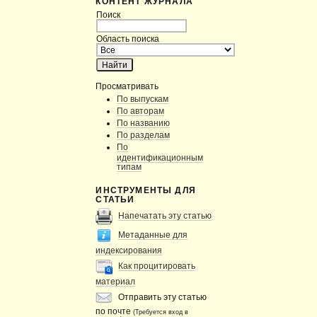
КОНТЕНТ ЖУРНАЛА
Поиск
Область поиска
Просматривать
По выпускам
По авторам
По названию
По разделам
По
идентификационным
типам
ИНСТРУМЕНТЫ ДЛЯ
СТАТЬИ
Напечатать эту статью
Метаданные для
индексирования
Как процитировать
материал
Отправить эту статью
по почте
(Требуется вход в