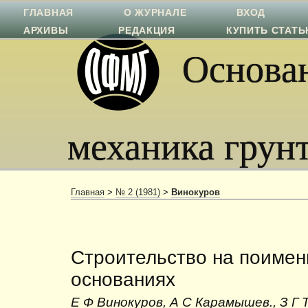
ГЛАВНАЯ
О ЖУРНАЛЕ
ВХОД
АРХИВЫ
РЕДАКЦИЯ
КУПИТЬ СТАТ
Основан
механика грун
Главная
>
№ 2 (1981)
>
Винокуров
Строительство на поиме
основаниях
Е Ф Винокуров, А С Карамышев., З Г