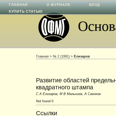
ГЛАВНАЯ
О ЖУРНАЛЕ
ВХОД
КУПИТЬ СТАТЬЮ
Основа
Главная
>
№ 2 (1991)
>
Елизаров
Развитие областей предельн
квадратного штампа
С А Елизаров, М В Малышев, А Саенков
Not found 0
Ссылки