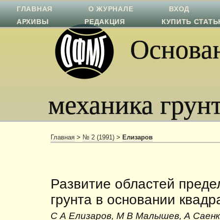
ГЛАВНАЯ
О ЖУРНАЛЕ
ВХОД
АРХИВЫ
РЕДАКЦИЯ
КУПИТЬ СТАТ
Основан
механика грун
Главная
>
№ 2 (1991)
>
Елизаров
Развитие областей преде
грунта в основании квадр
С А Елизаров, М В Малышев, А Саен