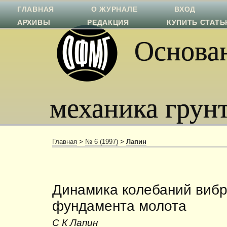
ГЛАВНАЯ
О ЖУРНАЛЕ
ВХОД
АРХИВЫ
РЕДАКЦИЯ
КУПИТЬ СТАТ
Основан
механика грун
Главная
>
№ 6 (1997)
>
Лапин
Динамика колебаний виб
фундамента молота
С К Лапин