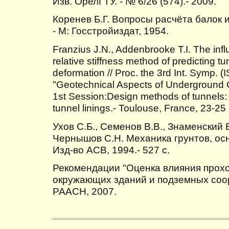
Изв. ОрелГТУ. - № 6/26 (574).- 2009.
Коренев Б.Г. Вопросы расчёта балок 
- М: Госстройиздат, 1954.
Franzius J.N., Addenbrooke T.I. The infl
relative stiffness method of predicting t
deformation // Proc. the 3rd Int. Symp. 
"Geotechnical Aspects of Underground C
1st Session:Design methods of tunnels: S
tunnel linings.- Toulouse, France, 23-25
Ухов С.Б., Семенов В.В., Знаменский В
Чернышов С.Н. Механика грунтов, ос
Изд-во АСВ, 1994.- 527 с.
Рекомендации "Оценка влияния прохо
окружающих зданий и подземных соо
РААСН, 2007.