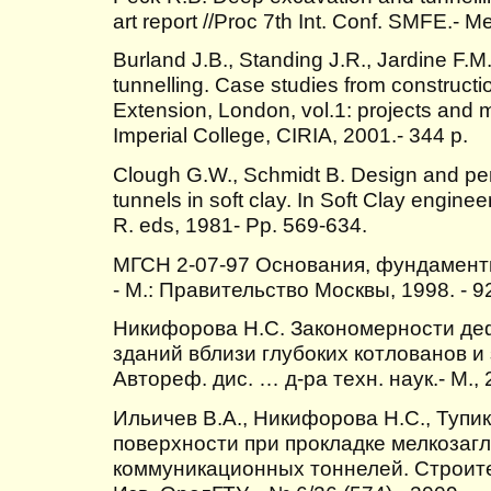
art report //Proc 7th Int. Conf. SMFE.- M
Burland J.B., Standing J.R., Jardine F.M
tunnelling. Case studies from constructio
Extension, London, vol.1: projects and 
Imperial College, CIRIA, 2001.- 344 p.
Clough G.W., Schmidt B. Design and pe
tunnels in soft clay. In Soft Clay engine
R. eds, 1981- Рp. 569-634.
МГСН 2-07-97 Основания, фундамент
- М.: Правительство Москвы, 1998. - 92
Никифорова Н.С. Закономерности д
зданий вблизи глубоких котлованов 
Автореф. дис. … д-ра техн. наук.- М., 2
Ильичев В.А., Никифорова Н.С., Туп
поверхности при прокладке мелкозаг
коммуникационных тоннелей. Строител