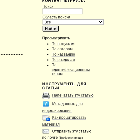
КОНТЕНТ ЖУРНАЛА
Поиск
Область поиска
Просматривать
По выпускам
По авторам
По названию
По разделам
По
идентификационным
типам
ИНСТРУМЕНТЫ ДЛЯ
СТАТЬИ
Напечатать эту статью
Метаданные для
индексирования
Как процитировать
материал
Отправить эту статью
по почте
(Требуется вход в