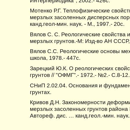
Интерпериодика", 2002.- 426с.
Мотенко Р.Г. Теплофизические свойст
мерзлых засоленных дисперсных пор
канд.геол-мин. наук. - М., 1997.- 20c.
Вялов С. С. Реологические свойства 
мерзлых грунтов.-М: Изд-во АН СССР, 
Вялов С.С. Реологические основы мех
школа, 1978.- 447с.
Зарецкий Ю.К. О реологических свой
грунтов // "ОФМГ".- 1972.- №2.- С.8-12.
СНиП 2.02.04. Основания и фундаме
грунтах.
Кривов Д.Н. Закономерности деформ
мерзлых засоленных грунтов района
Автореф. дис. … канд.геол.-мин. наук.-