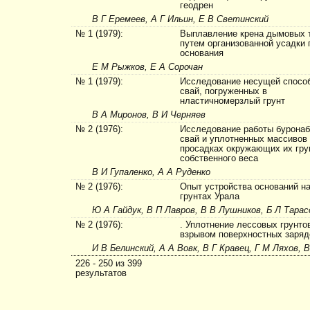
геодрен
В Г Еремеев, А Г Ильин, Е В Светинский
№ 1 (1979):
Выплавление крена дымовых 
путем организованной усадки 
основания
Е М Рыжков, Е А Сорочан
№ 1 (1979):
Исследование несущей спосо
свай, погруженных в
нластичномерзлый грунт
В А Миронов, В И Черняев
№ 2 (1976):
Исследование работы бурона
свай и уплотненных массивов
просадках окружающих их гру
собственного веса
В И Гупаленко, А А Руденко
№ 2 (1976):
Опыт устройства оснований н
грунтах Урала
Ю А Гайдук, В П Лавров, В В Лушников, Б Л Тарас
№ 2 (1976):
. Уплотнение лессовых грунто
взрывом поверхностных заряд
И В Белинский, А А Вовк, В Г Кравец, Г М Ляхов, 
226 - 250 из 399
результатов