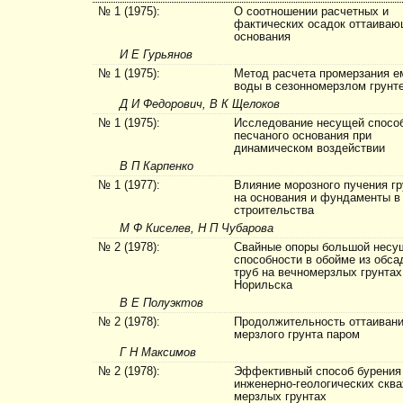
№ 1 (1975):
О соотношении расчетных и
фактических осадок оттаиваю
основания
И Е Гурьянов
№ 1 (1975):
Метод расчета промерзания е
воды в сезонномерзлом грунт
Д И Федорович, В К Щелоков
№ 1 (1975):
Исследование несущей спосо
песчаного основания при
динамическом воздействии
В П Карпенко
№ 1 (1977):
Влияние морозного пучения гр
на основания и фундаменты в
строительства
М Ф Киселев, Н П Чубарова
№ 2 (1978):
Свайные опоры большой несу
способности в обойме из обс
труб на вечномерзлых грунтах
Норильска
В Е Полуэктов
№ 2 (1978):
Продолжительность оттаиван
мерзлого грунта паром
Г Н Максимов
№ 2 (1978):
Эффективный способ бурения
инженерно-геологических сква
мерзлых грунтах