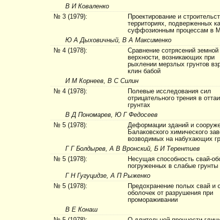
В И Коваленко
№ 3 (1979):
Проектирование и строительст
территориях, подверженных ка
суффозионным процессам в 
Ю А Дыховичный, В А Максименко
№ 4 (1978):
Сравнение сотрясений земной 
верхности, возникающих при
рыхлении мерзлых грунтов вз
клин бабой
И М Корнеев, В С Силин
№ 4 (1978):
Полевые исследования сил
отрицательного трения в отт
грунтах
В Д Пономарев, Ю Г Федосеев
№ 5 (1978):
Де­формации зданий и сооруж
Балаковского химического зав
возводимых на набухающих г
Г Г Болдырев, А В Вронский, Б И Терентиев
№ 5 (1978):
Несущая способность свай-об
погруженных в слабые грунты
Г Н Гугуцидзе, А П Рыженко
№ 5 (1978):
Предохранение полых свай и 
оболочек от раз­рушения при
промораживании
В Е Конаш