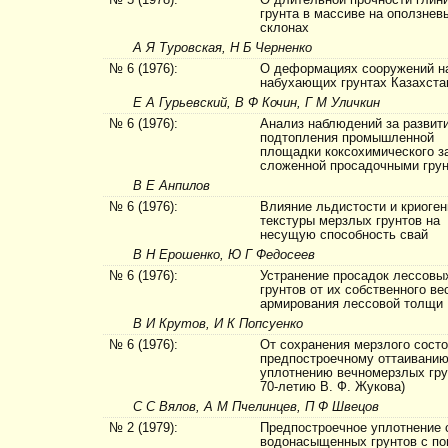
№ 5 (1978):
О длительной прочности глин
грунта в массиве на оползнев
склонах
А Я Туровская, Н Б Черненко
№ 6 (1976):
О деформациях сооружений н
набухающих грунтах Казахста
Е А Гурьевский, В Ф Кочин, Г М Уличкин
№ 6 (1976):
Анализ наблюдений за развит
подтопления промышленной
площадки коксохимического з
сложенной просадочными гру
В Е Анпилов
№ 6 (1976):
Влияние льдистости и криоге
текстуры мерзлых грунтов на
несущую способность свай
В Н Ерошенко, Ю Г Федосеев
№ 6 (1976):
Устранение просадок лессовы
грунтов от их собственного ве
армирования лессовой толщи
В И Крутов, И К Попсуенко
№ 6 (1976):
От сохранения мерз­лого состо
предпостроечному оттаиванию
уплотнению вечномерзлых гру
70-летию В. Ф. Жукова)
С С Вялов, А М Пчелинцев, П Ф Швецов
№ 2 (1979):
Предпостроечное уплотнение
водонасыщенных грунтов с п