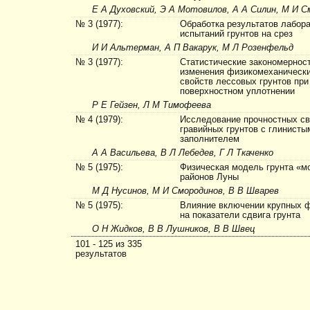
Е А Духовский, Э А Мотовилов, А А Силин, М И С
№ 3 (1977):
Обработка результатов лабор
испытаний грунтов на срез
И И Альтерман, А П Вакарук, М Л Розенфельд
№ 3 (1977):
Статистические закономернос
изменения физикомеханическ
свойств лессовых грунтов при
поверхностном уплотнении
Р Е Гейзен, Л М Тимофеева
№ 4 (1979):
Исследование проч­ностных с
гравийных грунтов с глинисты
заполнителем
А А Васильева, В Л Лебедев, Г Л Ткаченко
№ 5 (1975):
Физическая модель грунта «м
районов Луны
М Д Нусинов, М И Смородинов, В В Шварев
№ 5 (1975):
Влияние включении крупных 
на показатели сдвига грунта
О Н Жидков, В В Лушников, В В Швец
101 - 125 из 335
результатов