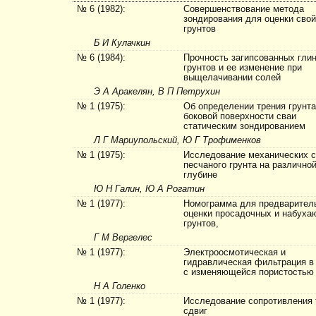
№ 6 (1982):
Совершенствование метода
зондирования для оценки сво
грунтов
Б И Кулачкин
№ 6 (1984):
Прочность загипсованных гли
грунтов и ее изменение при
выщелачивании солей
Э А Аракелян, В П Петрухин
№ 1 (1975):
Об определении трения грунта
боковой поверхности сваи
статическим зондированием
Л Г Мариупольский, Ю Г Трофименков
№ 1 (1975):
Исследование механических с
песчаного грунта на различно
глубине
Ю Н Галин, Ю А Рогатин
№ 1 (1977):
Номограмма для предварител
оценки просадочных и набух
грунтов,
Г М Вергелес
№ 1 (1977):
Электроосмотическая и
гидравлическая фильтрация в
с изменяющейся пористостью
Н А Голенко
№ 1 (1977):
Исследование сопротивления
сдвиг