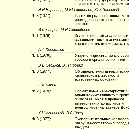
№ 5 (1977):
Прочность и деформируемост
глинистых грунтов при растяж
Э И Воронцов, М Ю Гарицелов, Ю К Зарецкий
№ 5 (1977):
Развитие радиоизотопных мет
исследования строительных с
грунтов
И В Лавров, М И Смородинов
№ 1 (1979):
Количественный анализ связи
основными теплотехническим
характеристиками мерзлых гр
А А Коновалов
№ 1 (1979):
Упругие и диссипативные свой
торфов и органических плов
В Е Сеськов, В Н Яромко
№ 3 (1977):
Об определении динамически
характеристик жесткости
естественных оснований
С К Лапин
№ 2 (1979):
Нормативные характеристики
элювиальных глинистых грунт
образовавшихся в процессе
выветривания аргиллитов и
алевролитов (на примере Донб
К Н Ильницкий, В Б Швец
№ 3 (1977):
Экспериментальные исследов
разрушаемости горных пород 
вакууме