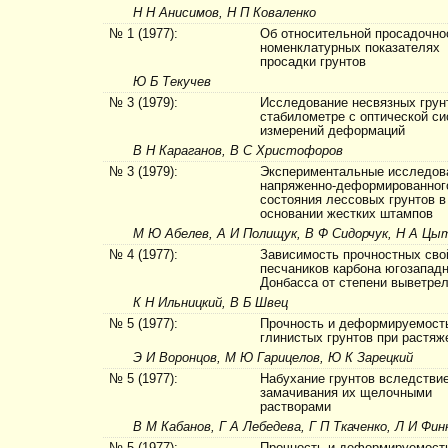
Н Н Анисимов, Н П Коваленко
№ 1 (1977):
Об относительной просадочно
номенклатурных показателях
просадки грунтов
Ю Б Текучев
№ 3 (1979):
Исследование несвязных грун
стабилометре с оптической с
измерений деформаций
В Н Караганов, В С Христофоров
№ 3 (1979):
Экспериментальные исследов
напряженно-деформированног
состояния лессовых грунтов в
основании жестких штампов
М Ю Абелев, А И Полищук, В Ф Сидорчук, Н А Цы
№ 4 (1977):
Зависимость прочностных сво
песчаников карбона югозапад
Донбасса от степени выветре
К Н Ильницкий, В Б Швец
№ 5 (1977):
Прочность и деформируемост
глинистых грунтов при растяж
Э И Воронцов, М Ю Гарицелов, Ю К Зарецкий
№ 5 (1977):
Набухание грунтов вследстви
замачивания их щелочными
растворами
В М Кабанов, Г А Лебедева, Г П Ткаченко, Л И Ф