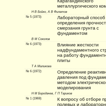
Карагандинского
металлургического ко
Н В Бойко, А В Филатов
№ 5 (1973):
Лабораторный способ
определения прочнос
смерзания грунта с
фундаментом
В М Соколов
№ 6 (1973):
Влияние жесткости
надфундаментного ст
на работу фундамент
плиты
Т А Маликова
№ 6 (1972):
Определение реактив
давления под фундам
методом электрическо
моделирования
Н М Бородачев, Г П Тариков
№ 1 (1969):
К вопросу об отборе п
полевых и лаборатор