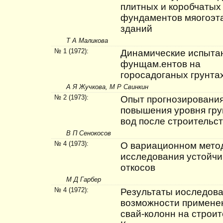
плитных и коробча­тых
фундаментов мяогоэт
зданий
Т А Маликова
№ 1 (1972):
Динамические испыта
фунщам.ентов на
горосадоганых грунтах
А Я Жучкова, М Р Свинкин
№ 2 (1973):
Опыт прогнозировани
повышения уровня гр
вод после строительс
В П Сенокосов
№ 4 (1973):
О вариационном мето
исследования устойчи
откосов
М Д Гарбер
№ 4 (1972):
Результаты иоследов
возможности примене
свай-колонн на строи