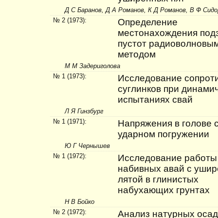
Д С Баранов, Д А Романов, К Д Романов, В Ф Сидо
№ 2 (1973):
Определение
местонахождения под
пустот радиоволновы
методом
М М Задериголова
№ 1 (1973):
Исследование сопрот
суглинков при динами
испытаниях свай
Л Я Гинзбург
№ 1 (1971):
Напряжения в голове 
ударном погружении
Ю Г Чернышев
№ 1 (1972):
Исследование работы
набивных авай с уши
лятой в глинистых
набухающих грунтах
Н В Бойко
№ 2 (1972):
Анализ натурных осад