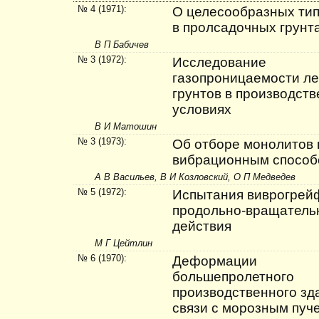
№ 4 (1971):
О целесообразных тип
в пролсадочных грунта
В П Бабичев
№ 3 (1972):
Исследование
газопроницаемости л
грунтов в производст
условиях
В И Матошин
№ 3 (1973):
Об отборе монолитов 
вибрационным спосо
А В Васильев, В И Козловский, О П Медведев
№ 5 (1972):
Испытания виврогрей
продольно-враща­тель
действия
М Г Цейтлин
№ 6 (1970):
Деформации
большепролетного
производственного зд
связи с морозным пуч