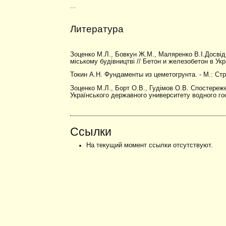
...
Литература
Зоценко М.Л., Бовкун Ж.М., Маляренко В.І.Досві
міському будівництві // Бетон и железобетон в Укра
Токин А.Н. Фундаменты из цеметогрунта. - М.: Стро
Зоценко М.Л., Борт О.В., Гудімов О.В. Спостереже
Українського державного университету водного госп
Ссылки
На текущий момент ссылки отсутствуют.