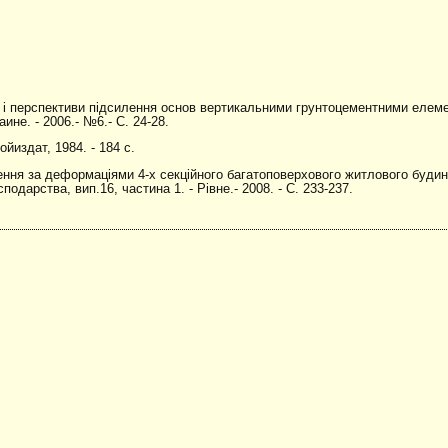
д і перспективи підсилення основ вертикальними грунтоцементними елем
ине. - 2006.- №6.- С. 24-28.
йиздат, 1984. - 184 с.
ння за деформаціями 4-х секційного багатоповерхового житлового будинку
одарства, вип.16, частина 1. - Рівне.- 2008. - C. 233-237.