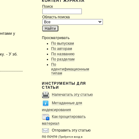
КОНТЕНТ ЖУРНАЛА
Поиск
Область поиска
ентами у
Просматривать
По выпускам
По авторам
По названию
. - У зб.
По разделам
По
идентификационным
типам
ИНСТРУМЕНТЫ ДЛЯ
СТАТЬИ
Напечатать эту статью
Метаданные для
индексирования
Как процитировать
материал
Отправить эту статью
по почте
(Требуется вход в