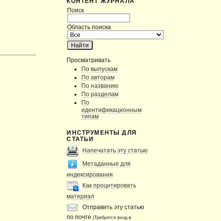
КОНТЕНТ ЖУРНАЛА
Поиск
Область поиска
Просматривать
По выпускам
По авторам
По названию
По разделам
По
идентификационным
типам
ИНСТРУМЕНТЫ ДЛЯ
СТАТЬИ
Напечатать эту статью
Метаданные для
индексирования
Как процитировать
материал
Отправить эту статью
по почте
(Требуется вход в