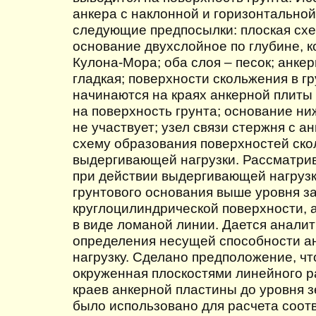
анкера с наклонной и горизонтально
следующие предпосылки: плоская схе
основание двухслойное по глубине, 
Кулона-Мора; оба слоя – песок; анке
гладкая; поверхности скольжения в г
начинаются на краях анкерной плиты
на поверхность грунта; основание ни
не участвует; узел связи стержня с а
схему образования поверхностей ск
выдергивающей нагрузки. Рассматри
при действии выдергивающей нагрузк
грунтового основания выше уровня з
круглоцилиндрической поверхности, 
в виде ломаной линии. Дается анали
определения несущей способности а
нагрузку. Сделано предположение, чт
окруженная плоскостями линейного р
краев анкерной пластины до уровня 
было использовано для расчета соот