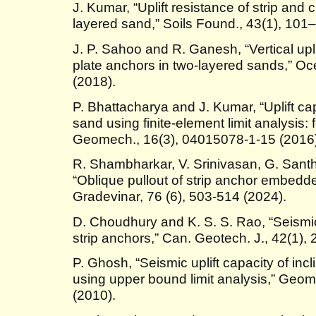
J. Kumar, “Uplift resistance of strip and 
layered sand,” Soils Found., 43(1), 101
J. P. Sahoo and R. Ganesh, “Vertical upli
plate anchors in two-layered sands,” O
(2018).
P. Bhattacharya and J. Kumar, “Uplift ca
sand using finite-element limit analysis: f
Geomech., 16(3), 04015078-1-15 (2016)
R. Shambharkar, V. Srinivasan, G. Sant
“Oblique pullout of strip anchor embedd
Gradevinar, 76 (6), 503-514 (2024).
D. Choudhury and K. S. S. Rao, “Seismic 
strip anchors,” Can. Geotech. J., 42(1),
P. Ghosh, “Seismic uplift capacity of inc
using upper bound limit analysis,” Geo
(2010).