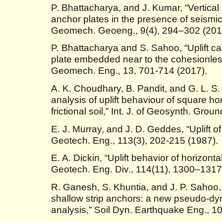
P. Bhattacharya, and J. Kumar, “Vertical 
anchor plates in the presence of seismi
Geomech. Geoeng., 9(4), 294–302 (201
P. Bhattacharya and S. Sahoo, “Uplift ca
plate embedded near to the cohesionless 
Geomech. Eng., 13, 701-714 (2017).
A. K. Choudhary, B. Pandit, and G. L. S
analysis of uplift behaviour of square ho
frictional soil,” Int. J. of Geosynth. Grou
E. J. Murray, and J. D. Geddes, “Uplift of
Geotech. Eng., 113(3), 202-215 (1987).
E. A. Dickin, “Uplift behavior of horizonta
Geotech. Eng. Div., 114(11), 1300–1317
R. Ganesh, S. Khuntia, and J. P. Sahoo, 
shallow strip anchors: a new pseudo-dy
analysis,” Soil Dyn. Earthquake Eng., 1