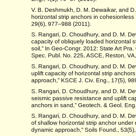
V. B. Deshmukh, D. M. Dewaikar, and D. 
horizontal strip anchors in cohesionless 
29(6), 977–988 (2011).
S. Rangari, D. Choudhury, and D. M. Dewa
capacity of obliquely loaded horizontal 
soil,” In Geo-Congr. 2012: State Art Pra
Spec. Publ. No. 225, ASCE, Reston, VA
S. Rangari, D. Choudhury, and D. M. Dew
uplift capacity of horizontal strip anch
approach,” KSCE J. Civ. Eng., 17(5), 9
S. Rangari, D. Choudhury, and D. M. De
seismic passive resistance and uplift capa
anchors in sand,” Geotech. & Geol. Eng.
S. Rangari, D. Choudhury, and D. M. Dew
of shallow horizontal strip anchor under
dynamic approach,” Soils Found., 53(5)