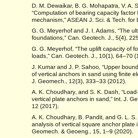
D. M. Dewaikar, B. G. Mohapatra, V. A. 
“Computation of bearing capacity factor
mechanism,” ASEAN J. Sci. & Tech. for 
G. G. Meyerhof and J. I. Adams, “The ulti
foundations,” Can. Geotech. J., 5(4), 2
G. G. Meyerhof, “The uplift capacity of 
loads,” Can. Geotech. J., 10(1), 64–70 (
J. Kumar and J. P. Sahoo, “Upper bound s
of vertical anchors in sand using finite el
J. Geomech., 12(3), 333–33 (2012).
A. K. Choudhary, and S. K. Dash, “Load
vertical plate anchors in sand,” Int. J.
12 (2017).
A. K. Choudhary, B. Pandit, and G. L. S
analysis of vertical square anchor plate 
Geomech. & Geoeng., 15, 1–9 (2020).