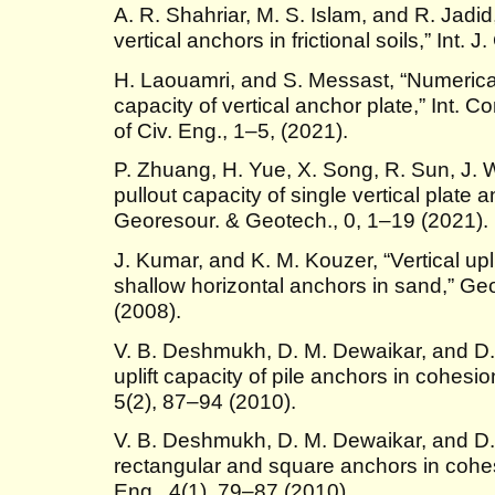
A. R. Shahriar, M. S. Islam, and R. Jadid,
vertical anchors in frictional soils,” Int.
H. Laouamri, and S. Messast, “Numerical 
capacity of vertical anchor plate,” Int.
of Civ. Eng., 1–5, (2021).
P. Zhuang, H. Yue, X. Song, R. Sun, J. 
pullout capacity of single vertical plate 
Georesour. & Geotech., 0, 1–19 (2021).
J. Kumar, and K. M. Kouzer, “Vertical upli
shallow horizontal anchors in sand,” G
(2008).
V. B. Deshmukh, D. M. Dewaikar, and D
uplift capacity of pile anchors in cohesi
5(2), 87–94 (2010).
V. B. Deshmukh, D. M. Dewaikar, and D.
rectangular and square anchors in cohesi
Eng., 4(1), 79–87 (2010).