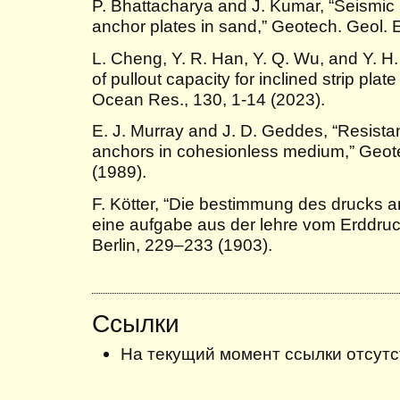
P. Bhattacharya and J. Kumar, “Seismic p
anchor plates in sand,” Geotech. Geol. 
L. Cheng, Y. R. Han, Y. Q. Wu, and Y. H.
of pullout capacity for inclined strip plat
Ocean Res., 130, 1-14 (2023).
E. J. Murray and J. D. Geddes, “Resista
anchors in cohesionless medium,” Geot
(1989).
F. Kötter, “Die bestimmung des drucks a
eine aufgabe aus der lehre vom Erddruc
Berlin, 229–233 (1903).
Ссылки
На текущий момент ссылки отсутс