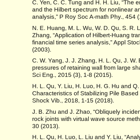
C. Yen, C. C. Tung and H. H. Liu, “The
and the Hilbert spectrum for nonlinear a
analysis,” P Roy Soc A-math Phy., 454 
N. E. Huang, M. L. Wu, W. D. Qu, S. R. L
Zhang, “Application of Hilbert-Huang tra
financial time series analysis,” Appl St
(2003).
C. W. Yang, J. J. Zhang, H. L. Qu, J. W. 
pressures of retaining wall from large sh
Sci Eng., 2015 (3), 1-8 (2015).
H. L. Qu, Y. Liu, H. Luo, H. G. Hu and 
Characteristics of Stabilizing Pile Based 
Shock Vib., 2018, 1-15 (2018).
J. B. Zhu and J. Zhao, “Obliquely incid
rock joints with virtual wave source met
30 (2013).
H. L. Qu, H. Luo, L. Liu and Y. Liu, “Ana