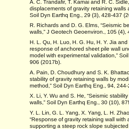
A. C. Trandafir, T. Kamai and R. C. Sidl
displacements of gravity retaining walls
Soil Dyn Earthq Eng., 29 (3), 428-437 (2
R. Richards and D. G. Elms, “Seismic beh
walls,” J Geotech Geoenviron., 105 (4),
H. L. Qu, H. Luo, H. G. Hu, H. Y. Jia an
response of anchored sheet pile wall un
model with experimental validation,” Soi
906 (2017b).
A. Pain, D. Choudhury and S. K. Bhattac
stability of gravity retaining walls by m
method,” Soil Dyn Earthq Eng., 94, 244-
X. Li, Y. Wu and S. He, “Seismic stability
walls,” Soil Dyn Earthq Eng., 30 (10), 8
Y. L. Lin, G. L. Yang, X. Yang, L. H. Zh
“Response of gravity retaining wall wit
supporting a steep rock slope subjected 