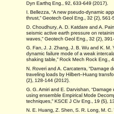
Dyn Earthq Eng., 92, 633-649 (2017).
I. Bellezza, “A new pseudo-dynamic appr
thrust,” Geotech Geol Eng., 32 (2), 561-
D. Choudhury, A. D. Katdare and A. Pa
seismic active earth pressure on retaini
waves,” Geotech Geol Eng., 32 (2), 391
G. Fan, J. J. Zhang, J. B. Wu and K. M
dynamic failure mode of a weak intercal
shaking table,” Rock Mech Rock Eng., 49
N. Roveri and A. Carcaterra, “Damage de
traveling loads by Hilbert–Huang transfo
(2), 128-144 (2012).
G. G. Amiri and E. Darvishan, “Damage 
using ensemble Empirical Mode Decompo
techniques,” KSCE J Civ Eng., 19 (5), 1
N. E. Huang, Z. Shen, S. R. Long, M. C.