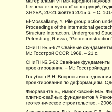
матеріалами VІІ міжнародної наукової
безпека експлуатації конструкцій, буді
ХНУБА, 20-21 жовтня 2015 р. – С. 101
El-Mossallamy, Y. Pile group action unde
Proceedings of the International geotech
Structure Interaction. Underground Struc
Petersburg, Russia, “Georeconstruction” 
СНиП II-Б.5-67* Свайные фундаменты
М.: Госстрой СССР, 1968. – 21 с.
СНиП II-Б.5-62 Свайные фундаменты 
проектирования. – М.: Госстройиздат, 
Голубков В.Н. Вопросы исследования
проектирования по деформациям. Одес
Фиораванте В., Ямиолковский М.Б. Ф
плитно-свайных фундаментов // Рекон
геотехническое строительство. - 2006.
Александрович В.Ф., Курилло С.В., Фе