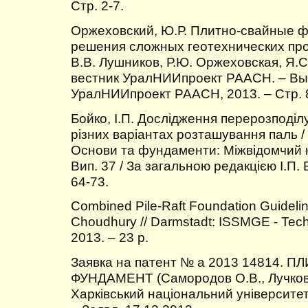
Стр. 2-7.
Оржеховский, Ю.Р. Плитно-свайные ф
решения сложных геотехнических про
В.В. Лушников, Р.Ю. Оржеховская, Я.С
вестник УралНИИпроект РААСН. – Вып.
УралНИИпроект РААСН, 2013. – Стр. 
Бойко, І.П. Дослідження перерозподіл
різних варіантах розташування паль / І
Основи та фундаменти: Міжвідомчий н
Вип. 37 / За загальною редакцією І.П. 
64-73.
Combined Pile-Raft Foundation Guidelin
Choudhury // Darmstadt: ISSMGE - Techn
2013. – 23 p.
Заявка на патент № а 2013 14814.
ФУНДАМЕНТ (Самородов О.В., Лучковсь
Харківський національний університет