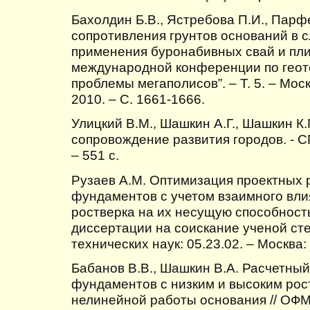
Бахолдин Б.В., Ястребова П.И., Парф
сопротивления грунтов оснований в 
применения буронабивных свай и пл
международной конференции по геот
проблемы мегаполисов”. – Т. 5. – Мос
2010. – С. 1661-1666.
Улицкий В.М., Шашкин А.Г., Шашкин К.
сопровождение развития городов. - СП
– 551 с.
Рузаев А.М. Оптимизация проектных
фундаментов с учетом взаимного вли
ростверка на их несущую способност
диссертации на соискание ученой ст
технических наук: 05.23.02. – Москва:
Бабанов В.В., Шашкин В.А. Расчетны
фундаментов с низким и высоким рос
нелинейной работы основания // ОФМГ.