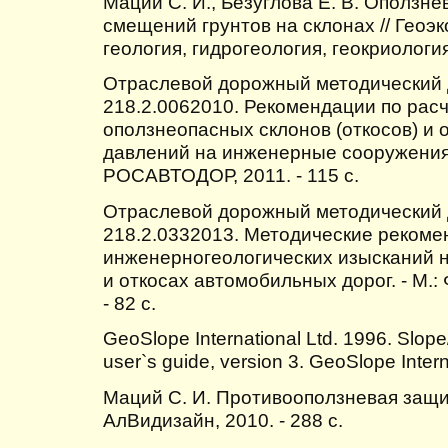
Маций С. И., Безуглова Е. В. Оползне
смещений грунтов на склонах // Геоэ
геология, гидрогеология, геокриология. 
Отраслевой дорожный методический
218.2.0062010. Рекомендации по рас
оползнеопасных склонов (откосов) и
давлений на инженерные сооружения 
РОСАВТОДОР, 2011. - 115 с.
Отраслевой дорожный методический
218.2.0332013. Методические реком
инженерногеологических изысканий 
и откосах автомобильных дорог. - М.
- 82 с.
GeoSlope International Ltd. 1996. Slope/W
user`s guide, version 3. GeoSlope Interna
Маций С. И. Противооползневая защит
АлВидизайн, 2010. - 288 с.