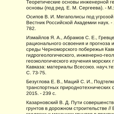
Теоретические основы инженерной ге
основы (под ред. Е. М. Сергеева). - М.:
Осипов В. И. Мегаполисы под угрозой
Вестник Российской Академии наук. - 199
782.
Измайлов Я. А., Абрамов С. Е., Гревц
рационального освоения и прогноза 
среды Черноморского побережья Кавк
гидрогеологического, инженерно-геол
геоэкологического изучения морских
Кавказа: материалы Всесоюз. науч.тех
С. 73-75.
Безуглова Е. В., Маций С. И., Подтелк
транспортных природнотехнических си
2015. - 239 с.
Казарновский В. Д. Пути совершенст
грунтов в дорожном строительстве /
геологии и механики грунтов в практик