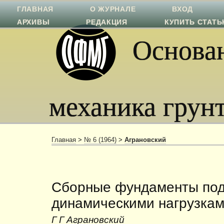
ГЛАВНАЯ
О ЖУРНАЛЕ
ВХОД
АРХИВЫ
РЕДАКЦИЯ
КУПИТЬ СТАТ
Основан
механика грун
Главная
>
№ 6 (1964)
>
Аграновский
Сборные фундаменты под
динамическими нагрузка
Г Г Аграновский