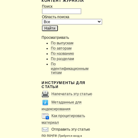
КОНТЕНТ ЖУРНАЛА
Поиск
Область поиска
Просматривать
По выпускам
По авторам
По названию
По разделам
По
идентификационным
типам
ИНСТРУМЕНТЫ ДЛЯ
СТАТЬИ
Напечатать эту статью
Метаданные для
индексирования
Как процитировать
материал
Отправить эту статью
по почте
(Требуется вход в