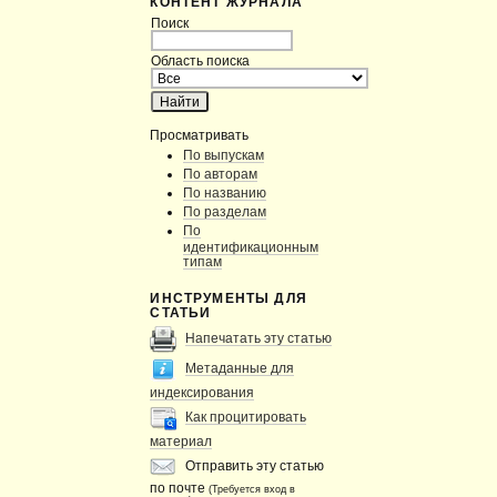
КОНТЕНТ ЖУРНАЛА
Поиск
Область поиска
Просматривать
По выпускам
По авторам
По названию
По разделам
По
идентификационным
типам
ИНСТРУМЕНТЫ ДЛЯ
СТАТЬИ
Напечатать эту статью
Метаданные для
индексирования
Как процитировать
материал
Отправить эту статью
по почте
(Требуется вход в