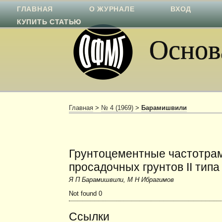
ГЛАВНАЯ
О ЖУРНАЛЕ
ВХОД
КУПИТЬ СТАТЬЮ
Основа
Главная
>
№ 4 (1969)
>
Барамишвили
Грунтоцементные частотрам
просадочных грунтов II типа
Я П Барамишвили, М Н Ибрагимов
Not found 0
Ссылки