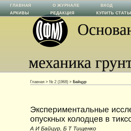
ГЛАВНАЯ
О ЖУРНАЛЕ
ВХОД
АРХИВЫ
РЕДАКЦИЯ
КУПИТЬ СТАТ
Основан
механика грун
Главная
>
№ 2 (1968)
>
Байцур
Экспериментальные иссл
опускных колодцев в тик
А И Байцур, Б Т Тищенко