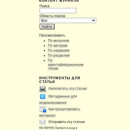
КОНТЕНТ ЖУРНАЛА
Поиск
Область поиска
Просматривать
По выпускам
По авторам
По названию
По разделам
По
идентификационным
типам
ИНСТРУМЕНТЫ ДЛЯ
СТАТЬИ
Напечатать эту статью
Метаданные для
индексирования
Как процитировать
материал
Отправить эту статью
по почте
(Требуется вход в