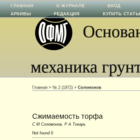
ГЛАВНАЯ
О ЖУРНАЛЕ
ВХОД
АРХИВЫ
РЕДАКЦИЯ
КУПИТЬ СТАТ
Основан
механика грун
Главная
>
№ 2 (1972)
>
Соломонов
Сжимаемость торфа
С М Соломонов, Р А Токарь
Not found 0