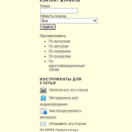
КОНТЕНТ ЖУРНАЛА
Поиск
Область поиска
Просматривать
По выпускам
По авторам
По названию
По разделам
По
идентификационным
типам
ИНСТРУМЕНТЫ ДЛЯ
СТАТЬИ
Напечатать эту статью
Метаданные для
индексирования
Как процитировать
материал
Отправить эту статью
по почте
(Требуется вход в