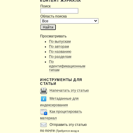
КОНТЕНТ ЖУРНАЛА
Поиск
Область поиска
Просматривать
По выпускам
По авторам
По названию
По разделам
По
идентификационным
типам
ИНСТРУМЕНТЫ ДЛЯ
СТАТЬИ
Напечатать эту статью
Метаданные для
индексирования
Как процитировать
материал
Отправить эту статью
по почте
(Требуется вход в