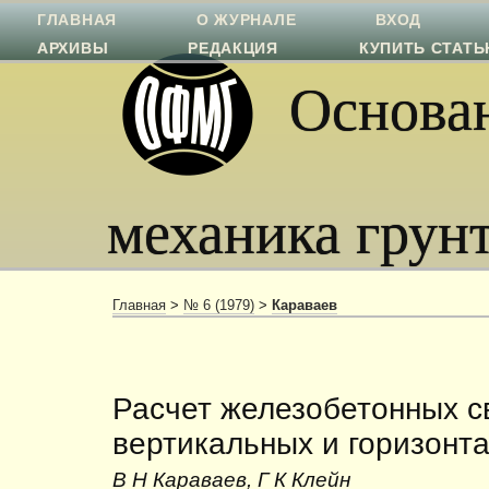
ГЛАВНАЯ
О ЖУРНАЛЕ
ВХОД
АРХИВЫ
РЕДАКЦИЯ
КУПИТЬ СТАТ
Основан
механика грун
Главная
>
№ 6 (1979)
>
Караваев
Расчет железобетонных с
вертикальных и горизонта
В Н Караваев, Г К Клейн