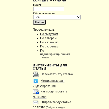
КОНТЕНТ ЖУРНАЛА
Поиск
Область поиска
Просматривать
По выпускам
По авторам
По названию
По разделам
По
идентификационным
типам
ИНСТРУМЕНТЫ ДЛЯ
СТАТЬИ
Напечатать эту статью
Метаданные для
индексирования
Как процитировать
материал
Отправить эту статью
по почте
(Требуется вход в