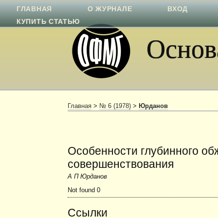
ГЛАВНАЯ
О ЖУРНАЛЕ
ВХОД
КУПИТЬ СТАТЬЮ
Основа
Главная
>
№ 6 (1978)
>
Юрданов
Особенности глубинного обж
совершенствования
А П Юрданов
Not found 0
Ссылки